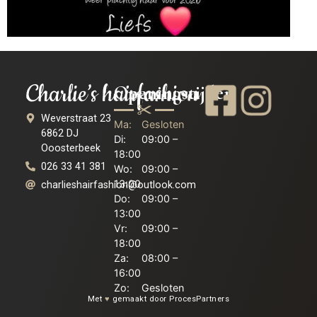
Openingstijden
Weverstraat 23
Ma:
Gesloten
6862 DJ
Di:
09:00 –
Ooosterbeek
18:00
026 33 41 381
Wo:
09:00 –
13:00
charlieshairfashion@outlook.com
Do:
09:00 –
13:00
Vr:
09:00 –
18:00
Za:
08:00 –
16:00
Zo:
Gesloten
Met
♥
gemaakt door ProcesPartners